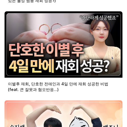
있는 돌싱 썸붕 재회 성공?)
이별후 재회, 단호한 전애인과 4일 만에 재회 성공한 비법
(feat. 큰 잘못과 혐오반응...)