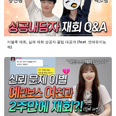
이별후 재회, 실제 재회 성공자 꿀팁 대공개 (feat. 연애유지능
력)