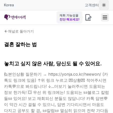
Korea
고객센터
테마 
재회 가능성을
진단 해보세요!
채널로 돌아가기
결혼 잘하는 법
놓치고 싶지 않은 사람, 당신도 될 수 있어요.
🙋본인상황 질문하기 → https://yonja.co.kr/heewon/ (카
톡도 링크에 있음) ↑위 링크 누르고 💌상황💌 적어주시면
카톡💬으로 봐드립니다! ↓...더보기 눌러주시면 도움되는
정보 한가득! 💥 우선 위 링크에는! 도움되는 📜블로그 칼럼
들📜 있어요! 보고 재회되신 분들도 많답니다! 카톡 답변💬
이 약간 시간 걸릴 수 있으니, 답변 기다리시면서 마음도
다지고 공부도 할 겸, 📜칼럼📜 열심히 읽으며 전략 가다듬